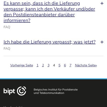
Es kann sein, dass ich die Lieferung
verpasse; kann ich den Verkäufer und/oder
den Postdiensteanbieter darüber
informieren?
FAQ
Ich habe die Lieferung verpasst; was jetzt?
FAQ
(pagination.current)
Vorherige Seite
1
2
3
4
5
6
7
Nächste Seite»
Belgisches Institut für Postdienste
und Telekommunikation