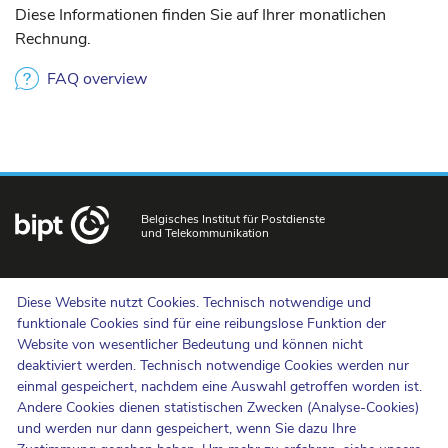
Diese Informationen finden Sie auf Ihrer monatlichen
Rechnung.
FAQ overview
Belgisches Institut für Postdienste
und Telekommunikation
Uns kontaktieren
Diese Website nutzt Cookies. Technisch notwendige und
Hinweisgebermeldungen
funktionale Cookies sind für eine reibungslose Funktion der
Website von wesentlicher Bedeutung und können nicht
Newsletter
deaktiviert werden. Technisch notwendige Cookies werden nur
Barrierefreiheit
einmal gespeichert, nachdem eine Auswahl getroffen worden ist.
Presse
Andere Cookies dienen statistischen Zwecken (Analyse-Cookies)
und werden nur dann gespeichert, wenn Sie dazu Ihre