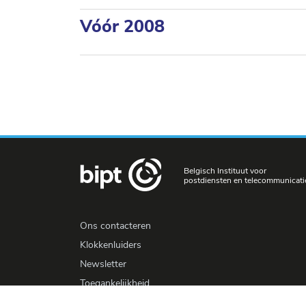
Vóór 2008
Belgisch Instituut voor
postdiensten en telecommunicati
Ons contacteren
Klokkenluiders
Newsletter
Toegankelijkheid
Pers