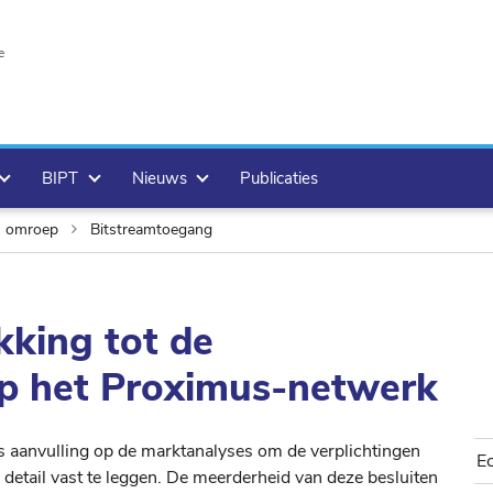
e
BIPT
Nieuws
Publicaties
n omroep
Bitstreamtoegang
kking tot de
p het Proximus-netwerk
s aanvulling op de marktanalyses om de verplichtingen
E
detail vast te leggen. De meerderheid van deze besluiten