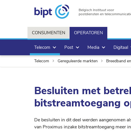
Belgisch Instituut voor
postdiensten en telecommunicati
CONSUMENTEN
OPERATOREN
Telecom
Post
Media
Digitaal
Telecom
Gereguleerde markten
Breedband e
Besluiten met betre
bitstreamtoegang o
De besluiten in dit deel werden aangenomen al
van Proximus inzake bitstreamtoegang meer in 