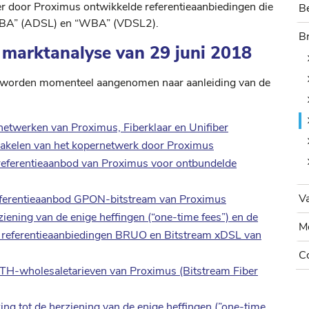
der door Proximus ontwikkelde referentieaanbiedingen die
Be
ROBA” (ADSL) en “WBA” (VDSL2).
B
B
 marktanalyse van 29 juni 2018
 worden momenteel aangenomen naar aanleiding van de
etwerken van Proximus, Fiberklaar en Unifiber
hakelen van het kopernetwerk door Proximus
 referentieaanbod van Proximus voor ontbundelde
V
Va
 referentieaanbod GPON-bitstream van Proximus
iening van de enige heffingen (“one-time fees”) en de
M
Mo
de referentieaanbiedingen BRUO en Bitstream xDSL van
C
Co
TTH-wholesaletarieven van Proximus (Bitstream Fiber
ng tot de herziening van de enige heffingen (”one-time