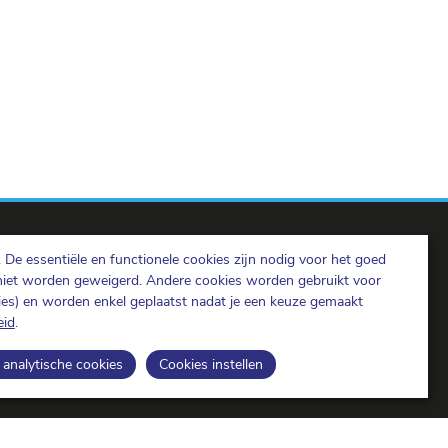
De essentiële en functionele cookies zijn nodig voor het goed
niet worden geweigerd. Andere cookies worden gebruikt voor
kies) en worden enkel geplaatst nadat je een keuze gemaakt
eid
.
BIPT op LinkedIn
BIPT op Facebook
BIPT op Youtube
analytische cookies
Cookies instellen