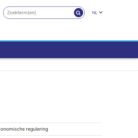
ZOEKEN
NL
search.button
conomische regulering