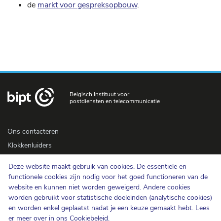
de
markt voor gespreksopbouw
.
Belgisch Instituut voor
postdiensten en telecommunicatie
Ons contacteren
Klokkenluiders
Newsletter
Deze website maakt gebruik van cookies. De essentiële en
Toegankelijkheid
functionele cookies zijn nodig voor het goed functioneren van de
Pers
website en kunnen niet worden geweigerd. Andere cookies
worden gebruikt voor statistische doeleinden (analytische cookies)
en worden enkel geplaatst nadat je een keuze gemaakt hebt. Lees
Cookiebeleid
er meer over in ons
Cookiebeleid
.