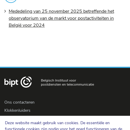
values.
Mededeling van 25 november 2025 betreffende het
Range:
observatorium van de markt voor postactiviteiten in
0
België voor 2024
to
2.
Belgisch Instituut voor
postdiensten en telecommunicatie
Ons contacteren
Klokkenluiders
Newsletter
Deze website maakt gebruik van cookies. De essentiële en
Toegankelijkheid
functionele cookies zijn nodig voor het goed functioneren van de