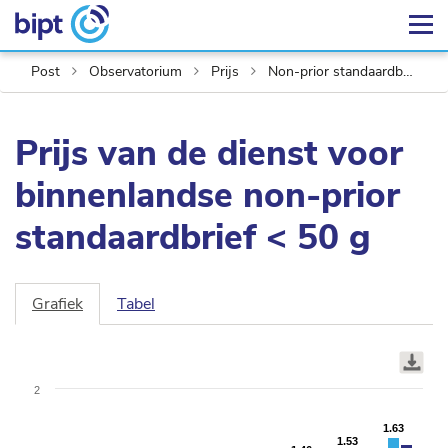
Post
Observatorium
Prijs
Non-prior standaardbrief < 50 g
Prijs van de dienst voor
binnenlandse non-prior
standaardbrief < 50 g
Grafiek
Tabel
Chart
Bar
graphic.
chart
with
2
2
data
1.63
1.63
1.53
1.53