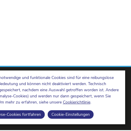
notwendige und funktionale Cookies sind für eine reibungslose
Bedeutung und können nicht deaktiviert werden. Technisch
espeichert, nachdem eine Auswahl getroffen worden ist. Andere
Analyse-Cookies) und werden nur dann gespeichert, wenn Sie
m mehr zu erfahren, siehe unsere
Cookierichtlinie
.
BIPT on LinkedIn
BIPT auf Facebook
BIPT auf Youtube
yse-Cookies fortfahren
Cookie-Einstellungen