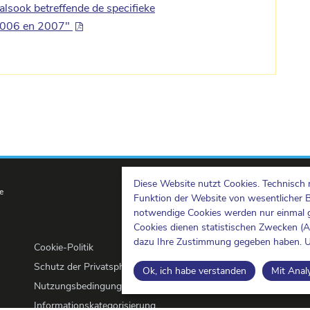
alsook betreffende de specifieke
 2006 en 2007"
Diese Website nutzt Cookies. Technisch 
e
Funktion der Website von wesentlicher 
notwendige Cookies werden nur einmal g
Cookies dienen statistischen Zwecken (
dazu Ihre Zustimmung gegeben haben. U
Cookie-Politik
Schutz der Privatsphäre
Ok, ich habe verstanden
Mit Anal
Nutzungsbedingungen und Urheberrechte
Informationskategorisierung