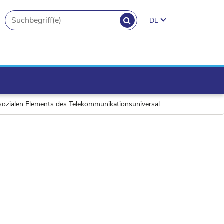
SUCHEN
DE
search.button
, sowie über die spezifischen Berechnungselemente für die Jahre 2006 und 2007