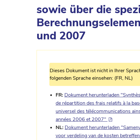
sowie über die spez
Berechnungselement
und 2007
Dieses Dokument ist nicht in Ihrer Sprac
folgenden Sprache einsehen: (FR, NL)
FR:
Dokument herunterladen "Synthèse
de répartition des frais relatifs à la 
universel des télécommunications ains
années 2006 et 2007"
NL:
Dokument herunterladen "Samenva
voor verdeling van de kosten betreffe