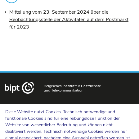
%.
Mitteilung vom 23. September 2024 über die
Range:
Beobachtungsstelle der Aktivitäten auf dem Postmarkt
80
für 2023
to
100.
Belgisches Institut für Postdienste
und Telekommunikation
Uns kontaktieren
Diese Website nutzt Cookies. Technisch notwendige und
Hinweisgebermeldungen
funktionale Cookies sind für eine reibungslose Funktion der
Website von wesentlicher Bedeutung und können nicht
Newsletter
deaktiviert werden. Technisch notwendige Cookies werden nur
Barrierefreiheit
einmal gespeichert, nachdem eine Auswahl getroffen worden ist.