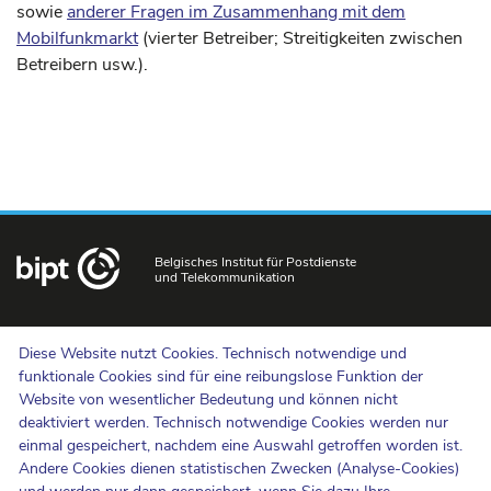
sowie
anderer Fragen im Zusammenhang mit dem
Mobilfunkmarkt
(vierter Betreiber; Streitigkeiten zwischen
Betreibern usw.).
Belgisches Institut für Postdienste
und Telekommunikation
Uns kontaktieren
Diese Website nutzt Cookies. Technisch notwendige und
Hinweisgebermeldungen
funktionale Cookies sind für eine reibungslose Funktion der
Website von wesentlicher Bedeutung und können nicht
Newsletter
deaktiviert werden. Technisch notwendige Cookies werden nur
Barrierefreiheit
einmal gespeichert, nachdem eine Auswahl getroffen worden ist.
Presse
Andere Cookies dienen statistischen Zwecken (Analyse-Cookies)