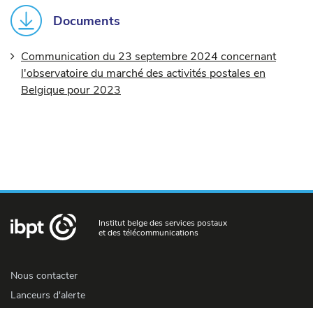
axis
Documents
displaying
%.
Communication du 23 septembre 2024 concernant
Range:
l'observatoire du marché des activités postales en
80
Belgique pour 2023
to
100.
Institut belge des services postaux
et des télécommunications
Nous contacter
Lanceurs d'alerte