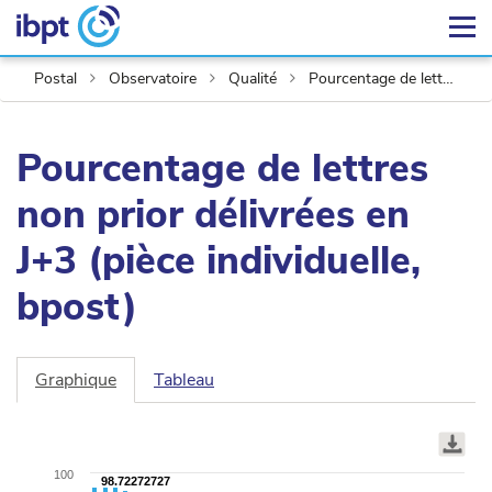
Postal
Observatoire
Qualité
Pourcentage de lettres non prior délivrées en J+3
Pourcentage de lettres
non prior délivrées en
J+3 (pièce individuelle,
bpost)
Graphique
Tableau
Chart
Combination
graphic.
chart
with
100
98.72272727
98.72272727