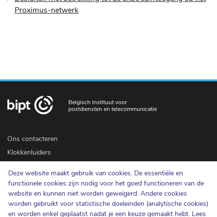
Proximus-netwerk
Belgisch Instituut voor
postdiensten en telecommunicatie
Ons contacteren
Klokkenluiders
Newsletter
Deze website maakt gebruik van cookies. De essentiële en
Toegankelijkheid
functionele cookies zijn nodig voor het goed functioneren van de
Pers
website en kunnen niet worden geweigerd. Andere cookies
worden gebruikt voor statistische doeleinden (analytische cookies)
en worden enkel geplaatst nadat je een keuze gemaakt hebt. Lees