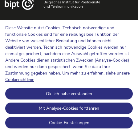
Belgisches Institut für Postdienste
und Telekommunikation
Uns kontaktieren
Diese Website nutzt Cookies. Technisch notwendige und
Hinweisgebermeldungen
funktionale Cookies sind für eine reibungslose Funktion der
Website von wesentlicher Bedeutung und können nicht
Newsletter
deaktiviert werden. Technisch notwendige Cookies werden nur
Barrierefreiheit
einmal gespeichert, nachdem eine Auswahl getroffen worden ist.
Presse
Andere Cookies dienen statistischen Zwecken (Analyse-Cookies)
und werden nur dann gespeichert, wenn Sie dazu Ihre
Zustimmung gegeben haben. Um mehr zu erfahren, siehe unsere
Cookie-Politik
Cookierichtlinie
.
Schutz der Privatsphäre
Ok, ich habe verstanden
Nutzungsbedingungen und Urheberrechte
Informationskategorisierung
Mit Analyse-Cookies fortfahren
Open Data
Cookie-Einstellungen
BIPT on LinkedIn
BIPT auf Facebook
BIPT auf Youtube