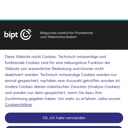
Belgisches Institut für Postdienste
und Telekommunikation
Uns kontaktieren
Diese Website nutzt Cookies. Technisch notwendige und
Hinweisgebermeldungen
funktionale Cookies sind für eine reibungslose Funktion der
Website von wesentlicher Bedeutung und können nicht
Newsletter
deaktiviert werden. Technisch notwendige Cookies werden nur
Barrierefreiheit
einmal gespeichert, nachdem eine Auswahl getroffen worden ist.
Presse
Andere Cookies dienen statistischen Zwecken (Analyse-Cookies)
und werden nur dann gespeichert, wenn Sie dazu Ihre
Zustimmung gegeben haben. Um mehr zu erfahren, siehe unsere
Cookie-Politik
Cookierichtlinie
.
Schutz der Privatsphäre
Ok, ich habe verstanden
Nutzungsbedingungen und Urheberrechte
Informationskategorisierung