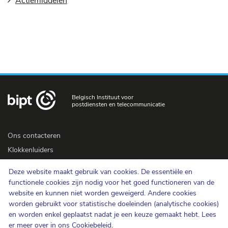
Actiemiddelen
Belgisch Instituut voor
postdiensten en telecommunicatie
Ons contacteren
Klokkenluiders
Newsletter
Deze website maakt gebruik van cookies. De essentiële en
Toegankelijkheid
functionele cookies zijn nodig voor het goed functioneren van de
Pers
website en kunnen niet worden geweigerd. Andere cookies
worden gebruikt voor statistische doeleinden (analytische cookies)
en worden enkel geplaatst nadat je een keuze gemaakt hebt. Lees
Cookiebeleid
er meer over in ons
Cookiebeleid
.