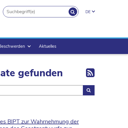
SUCHEN
DE
search.button
 Beschwerden
Aktuelles
Export 
tate gefunden
Suchen
 des BIPT zur Wahrnehmung der