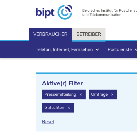
Belgisches Institut für Postdienst
und Telekommunikation
VERBRAUCHER
BETREIBER
Telefon, Internet, Fernsehen
Postdienste
Aktive(r) Filter
filter.delete
filter.delete
Pressemitteilung
×
Umfrage
×
filter.delete
Gutachten
×
Reset