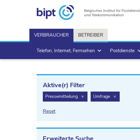
Belgisches Institut für Postdienst
und Telekommunikation
VERBRAUCHER
BETREIBER
Telefon, Internet, Fernsehen
Postdienste
Aktive(r) Filter
filter.delete
filter.delete
Pressemitteilung
×
Umfrage
×
Reset
Erweiterte Suche