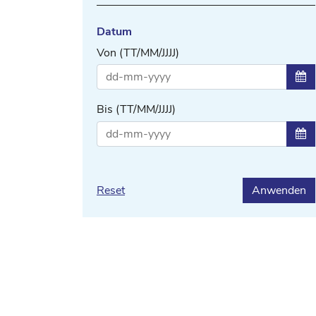
Datum
Von (TT/MM/JJJJ)
Zei
Bis (TT/MM/JJJJ)
Zei
Reset
Anwenden