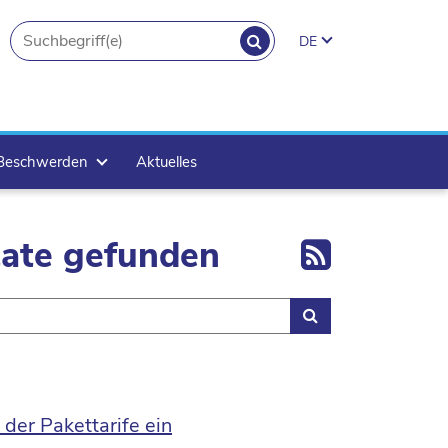
SUCHEN
DE
search.button
 Beschwerden
Aktuelles
Export 
tate gefunden
Suchen
der Pakettarife ein