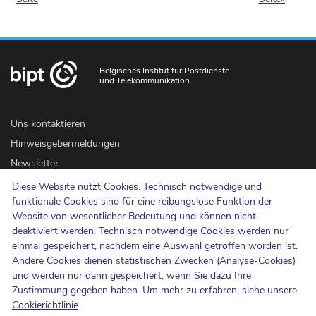
Belgisches Institut für Postdienste
und Telekommunikation
Uns kontaktieren
Hinweisgebermeldungen
Newsletter
Barrierefreiheit
Diese Website nutzt Cookies. Technisch notwendige und
funktionale Cookies sind für eine reibungslose Funktion der
Presse
Website von wesentlicher Bedeutung und können nicht
deaktiviert werden. Technisch notwendige Cookies werden nur
Cookie-Politik
einmal gespeichert, nachdem eine Auswahl getroffen worden ist.
Andere Cookies dienen statistischen Zwecken (Analyse-Cookies)
Schutz der Privatsphäre
und werden nur dann gespeichert, wenn Sie dazu Ihre
Nutzungsbedingungen und Urheberrechte
Zustimmung gegeben haben. Um mehr zu erfahren, siehe unsere
Informationskategorisierung
Cookierichtlinie
.