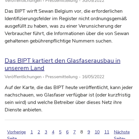
Veröffentlichungen › Pressemitteilung -
30/05/2022
Das BIPT wirft Sewan Belgium vor, die erforderlichen
Identifizierungsfelder im Register nicht ordnungsgemäß
ausgefüllt zu haben, was zu einer Verunsicherung der
Verbraucher führt, die Informationen über die von Sewan
gehaltenen gebührenpflichtige Nummern suchen.
Das BIPT kartiert den Glasfaserausbau in
unserem Land
Veröffentlichungen › Pressemitteilung -
16/05/2022
Auf der Karte, die das BIPT heute veröffentlicht, kann jeder
nachschauen, wo Glasfaser verfügbar ist (oder kurzfristig
sein wird) und welche Betreiber über dieses Netz ihre
Dienste anbieten.
(pagination.current)
Vorherige
1
2
3
4
5
6
7
8
9
10
11
Nächste
Seite
Seite»