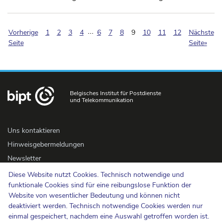
...
(pagination.current)
Vorherige
1
2
3
4
6
7
8
9
10
11
12
Nächste
Seite
Seite»
Belgisches Institut für Postdienste
und Telekommunikation
Uns kontaktieren
Hinweisgebermeldungen
Newsletter
Barrierefreiheit
Diese Website nutzt Cookies. Technisch notwendige und
funktionale Cookies sind für eine reibungslose Funktion der
Presse
Website von wesentlicher Bedeutung und können nicht
deaktiviert werden. Technisch notwendige Cookies werden nur
Cookie-Politik
einmal gespeichert, nachdem eine Auswahl getroffen worden ist.