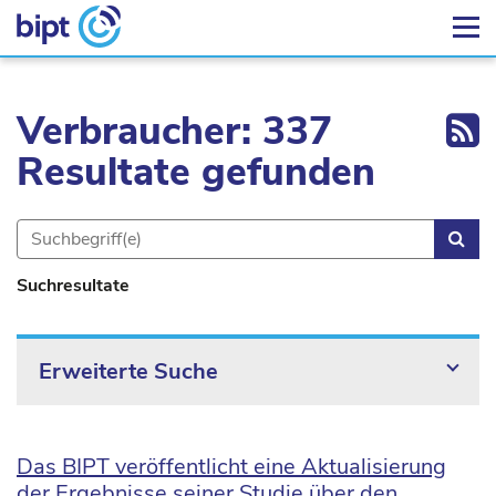
Ex
Verbraucher: 337
Resultate gefunden
Suc
Suchresultate
Erweiterte Suche
Das BIPT veröffentlicht eine Aktualisierung
der Ergebnisse seiner Studie über den