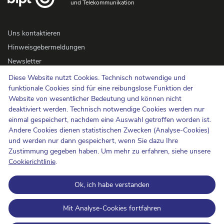
und Telekommunikation
Uns kontaktieren
Hinweisgebermeldungen
Newsletter
Barrierefreiheit
Diese Website nutzt Cookies. Technisch notwendige und
funktionale Cookies sind für eine reibungslose Funktion der
Presse
Website von wesentlicher Bedeutung und können nicht
deaktiviert werden. Technisch notwendige Cookies werden nur
Cookie-Politik
einmal gespeichert, nachdem eine Auswahl getroffen worden ist.
Andere Cookies dienen statistischen Zwecken (Analyse-Cookies)
Schutz der Privatsphäre
und werden nur dann gespeichert, wenn Sie dazu Ihre
Nutzungsbedingungen und Urheberrechte
Zustimmung gegeben haben. Um mehr zu erfahren, siehe unsere
Informationskategorisierung
Cookierichtlinie
.
Open Data
Ok, ich habe verstanden
BIPT on LinkedIn
BIPT auf Facebook
BIPT auf Youtube
Mit Analyse-Cookies fortfahren