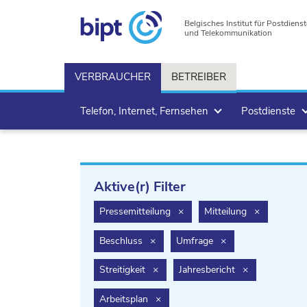
Belgisches Institut für Postdienst
und Telekommunikation
VERBRAUCHER
BETREIBER
Telefon, Internet, Fernsehen
Postdienste
Aktive(r) Filter
filter.delete
filter.delete
Pressemitteilung
×
Mitteilung
×
filter.delete
filter.delete
Beschluss
×
Umfrage
×
filter.delete
filter.delete
Streitigkeit
×
Jahresbericht
×
filter.delete
Arbeitsplan
×