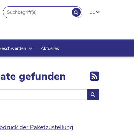
SUCHEN
DE
search.button
 Beschwerden
Aktuelles
Export 
tate gefunden
Suchen
bdruck der Paketzustellung