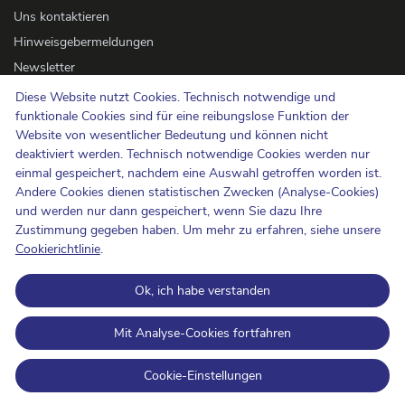
Uns kontaktieren
Hinweisgebermeldungen
Newsletter
Barrierefreiheit
Diese Website nutzt Cookies. Technisch notwendige und
funktionale Cookies sind für eine reibungslose Funktion der
Presse
Website von wesentlicher Bedeutung und können nicht
deaktiviert werden. Technisch notwendige Cookies werden nur
Cookie-Politik
einmal gespeichert, nachdem eine Auswahl getroffen worden ist.
Andere Cookies dienen statistischen Zwecken (Analyse-Cookies)
Schutz der Privatsphäre
und werden nur dann gespeichert, wenn Sie dazu Ihre
Nutzungsbedingungen und Urheberrechte
Zustimmung gegeben haben. Um mehr zu erfahren, siehe unsere
Informationskategorisierung
Cookierichtlinie
.
Open Data
Ok, ich habe verstanden
BIPT on LinkedIn
BIPT auf Facebook
BIPT auf Youtube
Mit Analyse-Cookies fortfahren
Cookie-Einstellungen