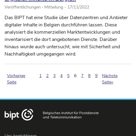
Veröffentlichungen › Mitteilung -
17/11/2022
Das BIPT hat eine Studie über Datenzentren und Anbieter
digitaler Inhalte in Belgien durchführen lassen. Diese
analysiert die kommerziellen Marktentwicklungen und
inventarisiert die dort angebotenen Dienste. Darüber
hinaus wurde auch untersucht, wie mit Sicherheit und
Nachhaltigkeit umgegangen wird.
(pagination.current)
Vorherige
1
2
3
4
5
6
7
8
9
Nächste
Seite
Seite»
Belgisches Institut für Postdienste
und Telekommunikation
Uns kontaktieren