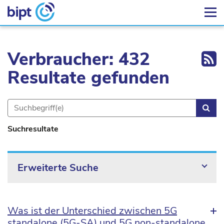
Ex
Verbraucher: 432
Resultate gefunden
Suc
Suchresultate
Erweiterte Suche
Was ist der Unterschied zwischen 5G
standalone (5G-SA) und 5G non-standalone