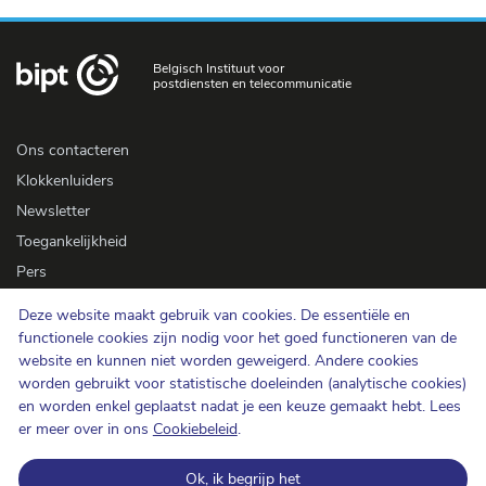
Belgisch Instituut voor
postdiensten en telecommunicatie
Ons contacteren
Klokkenluiders
Newsletter
Toegankelijkheid
Pers
Deze website maakt gebruik van cookies. De essentiële en
Cookiebeleid
functionele cookies zijn nodig voor het goed functioneren van de
website en kunnen niet worden geweigerd. Andere cookies
Bescherming van de persoonlijke levenssfeer
worden gebruikt voor statistische doeleinden (analytische cookies)
Gebruiksvoorwaarden en auteursrechten
en worden enkel geplaatst nadat je een keuze gemaakt hebt. Lees
Informatiecategorisering
er meer over in ons
Cookiebeleid
.
Open data
Ok, ik begrijp het