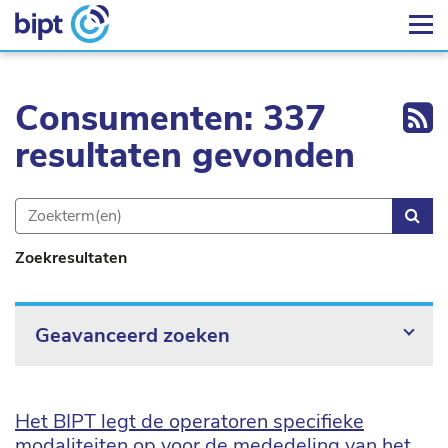
Ex
Consumenten: 337
resultaten gevonden
Zoe
Zoekresultaten
Geavanceerd zoeken
Het BIPT legt de operatoren specifieke
modaliteiten op voor de mededeling van het