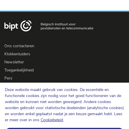
Belgisch Instituut voor
postdiensten en telecommunicatie
Ons contacteren
Klokkenluiders
Newsletter
Toegankelijkheid
Pers
Deze website maakt gebruik van cookies. De essentiële en
Cookiebeleid
functionele cookies zijn nodig voor het goed functioneren van de
website en kunnen niet worden geweigerd. Andere cookies
Bescherming van de persoonlijke levenssfeer
worden gebruikt voor statistische doeleinden (analytische cookies)
Gebruiksvoorwaarden en auteursrechten
en worden enkel geplaatst nadat je een keuze gemaakt hebt. Lees
Informatiecategorisering
er meer over in ons
Cookiebeleid
.
Open data