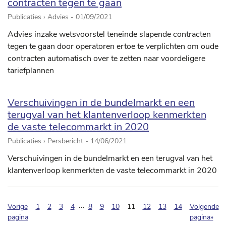
contracten tegen te gaan
Publicaties › Advies -
01/09/2021
Advies inzake wetsvoorstel teneinde slapende contracten
tegen te gaan door operatoren ertoe te verplichten om oude
contracten automatisch over te zetten naar voordeligere
tariefplannen
Verschuivingen in de bundelmarkt en een
terugval van het klantenverloop kenmerkten
de vaste telecommarkt in 2020
Publicaties › Persbericht -
14/06/2021
Verschuivingen in de bundelmarkt en een terugval van het
klantenverloop kenmerkten de vaste telecommarkt in 2020
...
(pagination.current)
Vorige
1
2
3
4
8
9
10
11
12
13
14
Volgende
pagina
pagina»