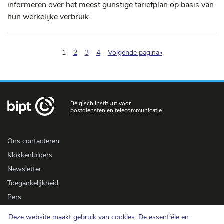
informeren over het meest gunstige tariefplan op basis van
hun werkelijke verbruik.
(pagination.current)
1
2
3
4
Volgende pagina»
Belgisch Instituut voor
postdiensten en telecommunicatie
Ons contacteren
Klokkenluiders
Newsletter
Toegankelijkheid
Pers
Deze website maakt gebruik van cookies. De essentiële en