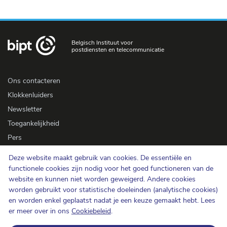
Belgisch Instituut voor
postdiensten en telecommunicatie
Ons contacteren
Klokkenluiders
Newsletter
Toegankelijkheid
Pers
Deze website maakt gebruik van cookies. De essentiële en
Cookiebeleid
functionele cookies zijn nodig voor het goed functioneren van de
website en kunnen niet worden geweigerd. Andere cookies
Bescherming van de persoonlijke levenssfeer
worden gebruikt voor statistische doeleinden (analytische cookies)
Gebruiksvoorwaarden en auteursrechten
en worden enkel geplaatst nadat je een keuze gemaakt hebt. Lees
Informatiecategorisering
er meer over in ons
Cookiebeleid
.
Open data