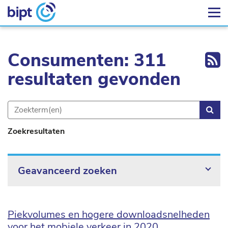
Ex
Consumenten: 311
resultaten gevonden
Zoe
Zoekresultaten
Geavanceerd zoeken
Piekvolumes en hogere downloadsnelheden
voor het mobiele verkeer in 2020