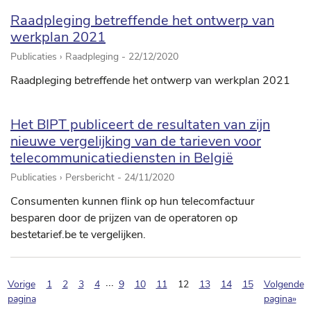
Raadpleging betreffende het ontwerp van
werkplan 2021
Publicaties › Raadpleging -
22/12/2020
Raadpleging betreffende het ontwerp van werkplan 2021
Het BIPT publiceert de resultaten van zijn
nieuwe vergelijking van de tarieven voor
telecommunicatiediensten in België
Publicaties › Persbericht -
24/11/2020
Consumenten kunnen flink op hun telecomfactuur
besparen door de prijzen van de operatoren op
bestetarief.be te vergelijken.
...
(pagination.current)
Vorige
1
2
3
4
9
10
11
12
13
14
15
Volgende
pagina
pagina»