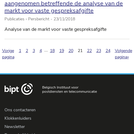
aangenomen betreffende de analyse van de
markt voor vaste gespreksafgifte
Publicaties › Persbericht -
23/11/2018
Analyse van de markt voor vaste gespreksafgifte
...
(pagination.current)
Vorige
1
2
3
4
18
19
20
21
22
23
24
Volgende
pagina
pagina»
Belgisch Instituut voor
postdiensten en telecommunicatie
Ons contacteren
Klokkenluiders
Newsletter