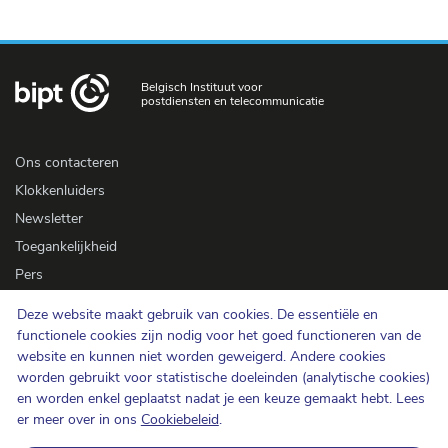
Belgisch Instituut voor
postdiensten en telecommunicatie
Ons contacteren
Klokkenluiders
Newsletter
Toegankelijkheid
Pers
Deze website maakt gebruik van cookies. De essentiële en
Cookiebeleid
functionele cookies zijn nodig voor het goed functioneren van de
website en kunnen niet worden geweigerd. Andere cookies
Bescherming van de persoonlijke levenssfeer
worden gebruikt voor statistische doeleinden (analytische cookies)
Gebruiksvoorwaarden en auteursrechten
en worden enkel geplaatst nadat je een keuze gemaakt hebt. Lees
Informatiecategorisering
er meer over in ons
Cookiebeleid
.
Open data