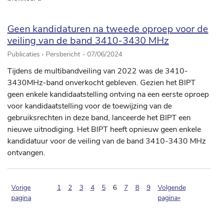
Geen kandidaturen na tweede oproep voor de
veiling van de band 3410-3430 MHz
Publicaties › Persbericht -
07/06/2024
Tijdens de multibandveiling van 2022 was de 3410-
3430MHz-band onverkocht gebleven. Gezien het BIPT
geen enkele kandidaatstelling ontving na een eerste oproep
voor kandidaatstelling voor de toewijzing van de
gebruiksrechten in deze band, lanceerde het BIPT een
nieuwe uitnodiging. Het BIPT heeft opnieuw geen enkele
kandidatuur voor de veiling van de band 3410-3430 MHz
ontvangen.
(pagination.current)
Vorige
1
2
3
4
5
6
7
8
9
Volgende
pagina
pagina»