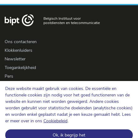
Belgisch Instituut voor
postdiensten en telecommunicatie
Ons contacteren
Klokkenluiders
Newsletter
Toegankelijkheid
Pers
Deze website maakt gebruik van cookies. De essentiële en
Cookiebeleid
functionele cookies zijn nodig voor het goed functioneren van de
website en kunnen niet worden geweigerd. Andere cookies
Bescherming van de persoonlijke levenssfeer
worden gebruikt voor statistische doeleinden (analytische cookies)
Gebruiksvoorwaarden en auteursrechten
en worden enkel geplaatst nadat je een keuze gemaakt hebt. Lees
Informatiecategorisering
er meer over in ons
Cookiebeleid
.
Open data
Ok, ik begrijp het