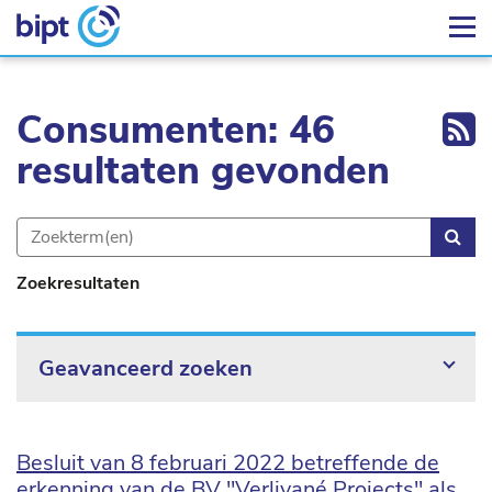
Ex
Consumenten: 46
resultaten gevonden
Zoe
Zoekresultaten
Geavanceerd zoeken
Besluit van 8 februari 2022 betreffende de
erkenning van de BV "Verlivané Projects" als