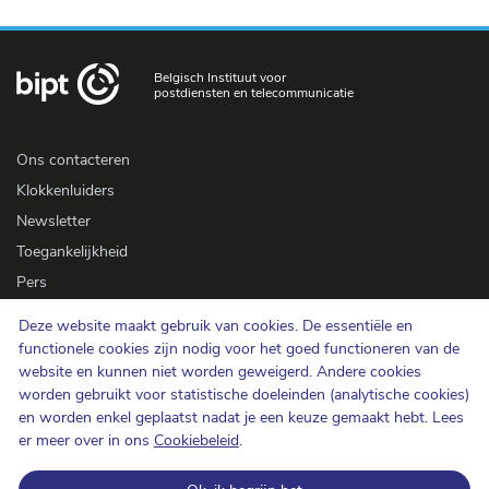
Belgisch Instituut voor
postdiensten en telecommunicatie
Ons contacteren
Klokkenluiders
Newsletter
Toegankelijkheid
Pers
Deze website maakt gebruik van cookies. De essentiële en
Cookiebeleid
functionele cookies zijn nodig voor het goed functioneren van de
website en kunnen niet worden geweigerd. Andere cookies
Bescherming van de persoonlijke levenssfeer
worden gebruikt voor statistische doeleinden (analytische cookies)
Gebruiksvoorwaarden en auteursrechten
en worden enkel geplaatst nadat je een keuze gemaakt hebt. Lees
Informatiecategorisering
er meer over in ons
Cookiebeleid
.
Open data