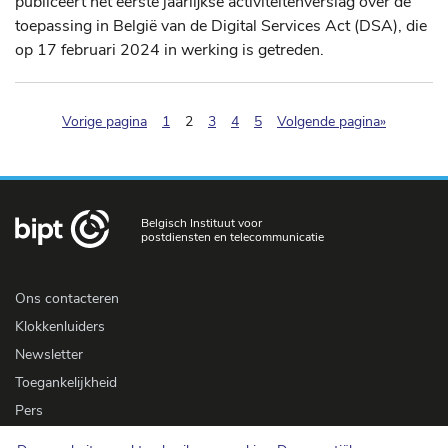
publiceert het eerste jaarlijkse activiteitenverslag over de
toepassing in België van de Digital Services Act (DSA), die
op 17 februari 2024 in werking is getreden.
(pagination.current)
Vorige pagina
1
2
3
4
5
Volgende pagina»
Belgisch Instituut voor
postdiensten en telecommunicatie
Ons contacteren
Klokkenluiders
Newsletter
Toegankelijkheid
Pers