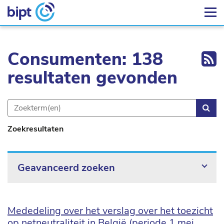
Ex
Consumenten: 138
resultaten gevonden
Zoe
Zoekresultaten
Geavanceerd zoeken
Mededeling over het verslag over het toezicht
op netneutraliteit in België (periode 1 mei