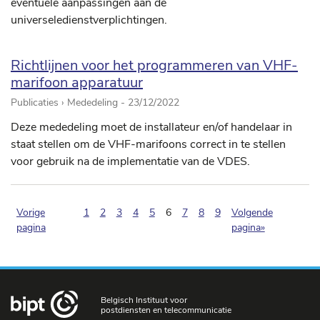
eventuele aanpassingen aan de
universeledienstverplichtingen.
Richtlijnen voor het programmeren van VHF-
marifoon apparatuur
Publicaties › Mededeling -
23/12/2022
Deze mededeling moet de installateur en/of handelaar in
staat stellen om de VHF-marifoons correct in te stellen
voor gebruik na de implementatie van de VDES.
(pagination.current)
Vorige
1
2
3
4
5
6
7
8
9
Volgende
pagina
pagina»
Belgisch Instituut voor
postdiensten en telecommunicatie