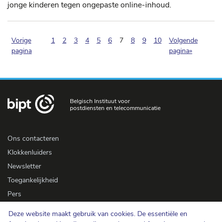
jonge kinderen tegen ongepaste online-inhoud.
(pagination.current)
Vorige
1
2
3
4
5
6
7
8
9
10
Volgende
pagina
pagina»
Belgisch Instituut voor
postdiensten en telecommunicatie
Ons contacteren
Klokkenluiders
Newsletter
Toegankelijkheid
Pers
Deze website maakt gebruik van cookies. De essentiële en